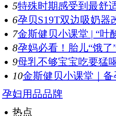
5
特殊时期感受到最舒适
6
孕贝S19T双边吸奶器
7
金斯健贝小课堂 | “叶酸
8
孕妈必看！胎儿“饿了”
9
母乳不够宝宝吃要猛喝
10
金斯健贝小课堂｜备孕
孕妇用品品牌
热点