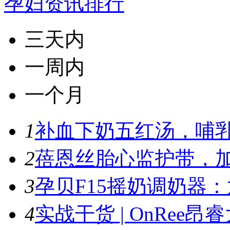
孕妇资讯排行
三天内
一周内
一个月
1
补血下奶五红汤，哺
2
蓓恩丝胎心监护带，加
3
孕贝F15摇奶调奶器：
4
实战干货 | OnRee昂睿