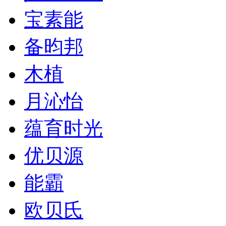
宝素能
备昀邦
木植
月沁怡
蕴育时光
优贝源
能霸
欧贝氏