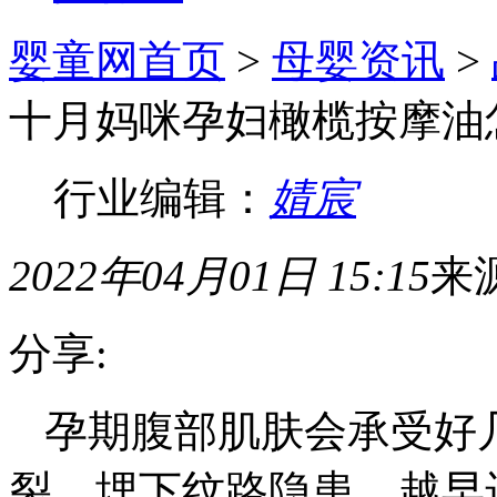
婴童网首页
>
母婴资讯
>
十月妈咪孕妇橄榄按摩油
行业编辑：
婧宸
2022年04月01日 15:15
来
分享:
孕期腹部肌肤会承受好
裂，埋下纹路隐患。越早