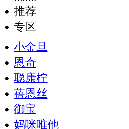
推荐
专区
小金旦
恩奇
聪康柠
蓓恩丝
御宝
妈咪唯他