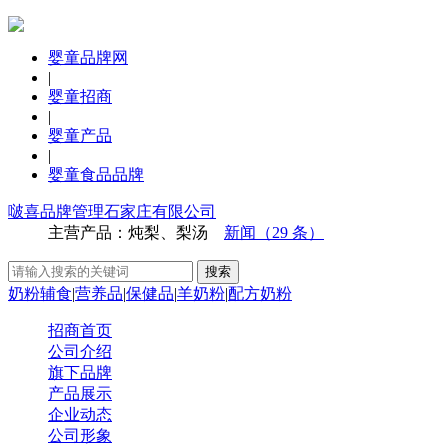
婴童品牌网
|
婴童招商
|
婴童产品
|
婴童食品品牌
啵喜品牌管理石家庄有限公司
主营产品：炖梨、梨汤
新闻（29 条）
奶粉辅食
|
营养品
|
保健品
|
羊奶粉
|
配方奶粉
招商首页
公司介绍
旗下品牌
产品展示
企业动态
公司形象