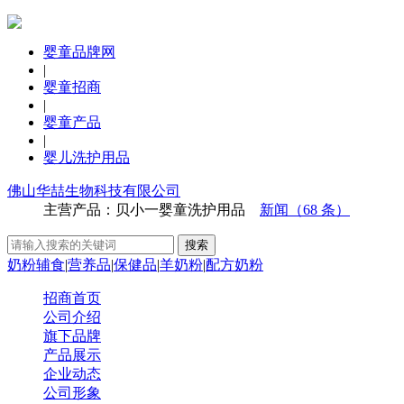
婴童品牌网
|
婴童招商
|
婴童产品
|
婴儿洗护用品
佛山华喆生物科技有限公司
主营产品：贝小一婴童洗护用品
新闻（68 条）
奶粉辅食
|
营养品
|
保健品
|
羊奶粉
|
配方奶粉
招商首页
公司介绍
旗下品牌
产品展示
企业动态
公司形象