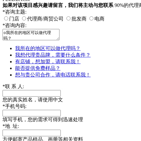
如果对该项目感兴趣
请留言
，我们将主动与您联系
90%的代
*
咨询主题:
门店
代理商/商贸公司
批发商
电商
*
咨询内容:
我所在的地区可以做代理吗？
我想代理贵品牌，需要什么条件？
有店铺，想加盟，请联系我！
能否提供免费样品？
想与贵公司合作，请电话联系我！
*
联 系 人:
您的真实姓名，请使用中文
*
手机号码:
填写手机，您的需求可得到迅速处理
*
地 址:
方便邮寄产品样品、画册等相关资料