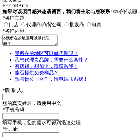
FEEDBACK
如果对该项目感兴趣
请留言
，我们将主动与您联系
90%的代
*
咨询主题:
门店
代理商/商贸公司
批发商
电商
*
咨询内容:
我所在的地区可以做代理吗？
我想代理贵品牌，需要什么条件？
有店铺，想加盟，请联系我！
能否提供免费样品？
想与贵公司合作，请电话联系我！
*
联 系 人:
您的真实姓名，请使用中文
*
手机号码:
填写手机，您的需求可得到迅速处理
*
地 址: