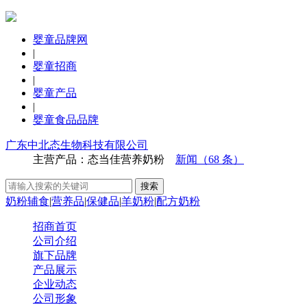
婴童品牌网
|
婴童招商
|
婴童产品
|
婴童食品品牌
广东中北态生物科技有限公司
主营产品：态当佳营养奶粉
新闻（68 条）
奶粉辅食
|
营养品
|
保健品
|
羊奶粉
|
配方奶粉
招商首页
公司介绍
旗下品牌
产品展示
企业动态
公司形象