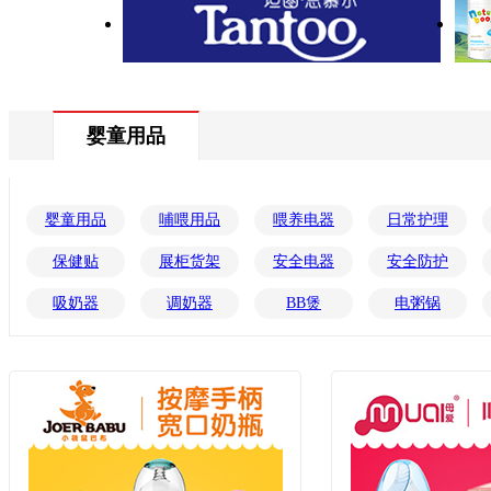
婴童用品
婴童用品
哺喂用品
喂养电器
日常护理
保健贴
展柜货架
安全电器
安全防护
吸奶器
调奶器
BB煲
电粥锅