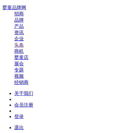
婴童品牌网
招商
品牌
产品
资讯
企业
头条
商机
婴童店
展会
专题
视频
经销商
关于我们
会员注册
登录
退出