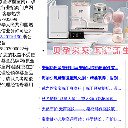
原全球婴童网) - 孕
童行业招商门户网
 客服热线：
57905699
中华人民共和国增
电信业务许可证》
-20110190
浙公
安备
78202000022号
孕贝-贝孕未来 呵护新生
为了您的权益不受侵
，婴童品牌网(原全
婴童网)提醒您在加
安配奶瓶吸管好用吗 安配贝亲奶瓶配件有...
代理经销孕婴童品
海加尔乳糖酶复配乳化剂：精准喂养，告别...
时，请认真考察欲
盟代理经销母婴用
戒之馆宝宝冻干爽身粉｜冻干锁鲜护肌，温...
秋冬护唇“能量大餐”：戒之馆山茶花润唇...
天然守护 无声驱蚊——小婴奇环保驱蚊液...
宝童健小儿增高调理贴：科学助长，守护孩...