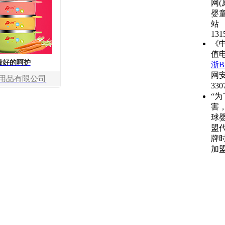
网(
婴
站
131
《
值
最好的呵护
浙B2
网
用品有限公司
330
“
害
球
盟
牌
加