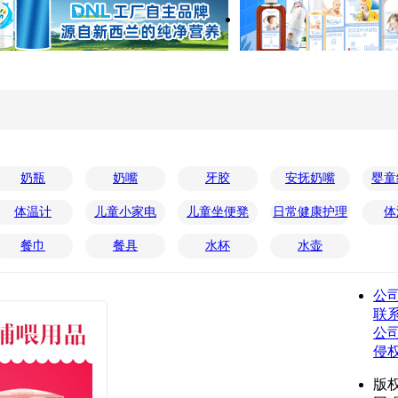
奶瓶
奶嘴
牙胶
安抚奶嘴
婴童
体温计
儿童小家电
儿童坐便凳
日常健康护理
体
餐巾
餐具
水杯
水壶
公
联
公
侵
版