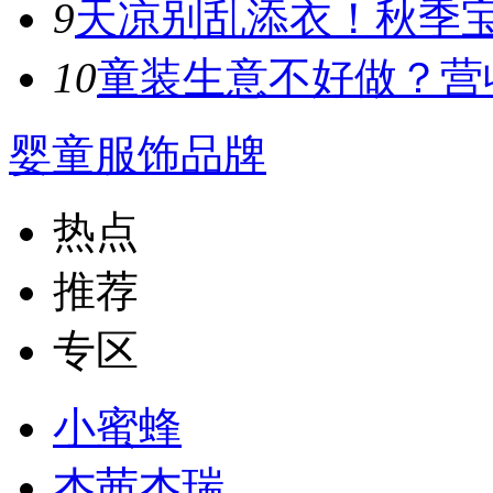
9
天凉别乱添衣！秋季宝宝
10
童装生意不好做？营收
婴童服饰品牌
热点
推荐
专区
小蜜蜂
杰茜杰瑞