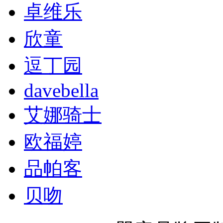
卓维乐
欣童
逗丁园
davebella
艾娜骑士
欧福婷
品帕客
贝吻