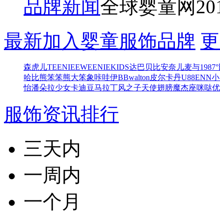
品牌新闻
全球婴童网
20
最新加入婴童服饰品牌
更
森虎儿
TEENIEEWEENIEKIDS
达巴
贝比
安奈儿
麦与
1987°
哈比熊
笨笨熊
大笨象
咔哇伊BB
walton
皮尔卡丹
U88
ENN
小
怡
潘朵拉少女
卡迪豆
马拉丁
风之子
天使翅膀
魔杰座
咪哒
优
服饰资讯排行
三天内
一周内
一个月