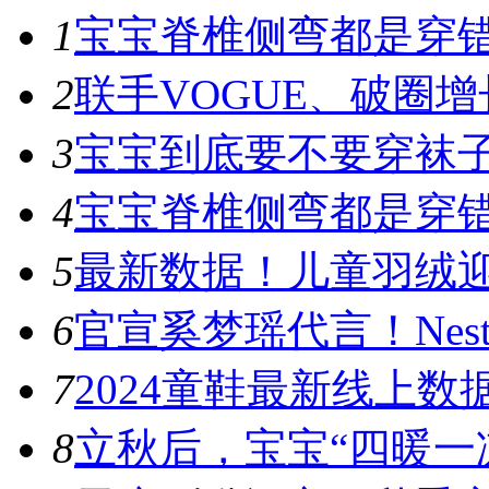
1
宝宝脊椎侧弯都是穿错鞋
2
联手VOGUE、破圈增
3
宝宝到底要不要穿袜子
4
宝宝脊椎侧弯都是穿错鞋
5
最新数据！儿童羽绒迎
6
官宣奚梦瑶代言！Nest D
7
​2024童鞋最新线上数
8
立秋后，宝宝“四暖一凉