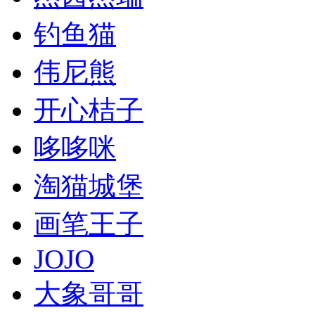
钓鱼猫
伟尼熊
开心桔子
哆哆咪
淘猫城堡
画笔王子
JOJO
大象哥哥