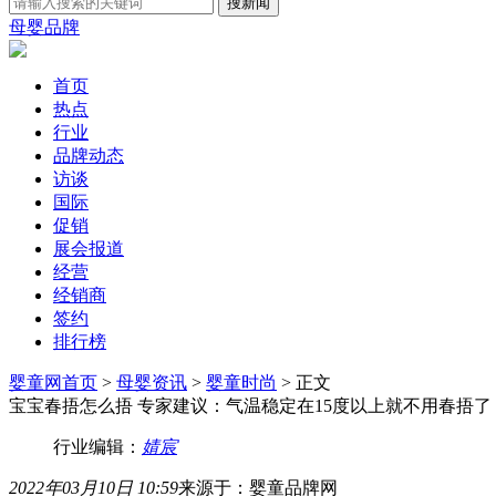
母婴品牌
首页
热点
行业
品牌动态
访谈
国际
促销
展会报道
经营
经销商
签约
排行榜
婴童网首页
>
母婴资讯
>
婴童时尚
> 正文
宝宝春捂怎么捂 专家建议：气温稳定在15度以上就不用春捂了
行业编辑：
婧宸
2022年03月10日 10:59
来源于：婴童品牌网