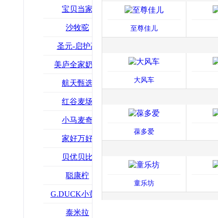
宝贝当家
沙牧驼
至尊佳儿
圣元-启护高
美庐全家奶粉
大风车
航天甄选
红谷麦场
小马麦奇
葆多爱
家好万好
贝优贝比
聪康柠
童乐坊
G.DUCK小黄鸭
泰米拉