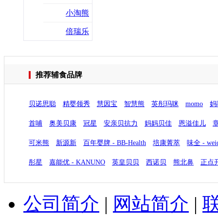
小淘熊
倍瑞乐
推荐辅食品牌
贝诺思聪
精婴领秀
慧因宝
智慧熊
英彤玛咪
momo
妈
首哺
奥美贝康
冠星
安亲贝抗力
妈妈贝佳
​恩溢佳儿
可米熊
新源新
百年婴牌 - BB-Health
培康菁萃
味全 - wei
彤星
嘉能优 - KANUNO
英皇贝贝
西诺贝
熊北鼻
正点
公司简介
|
网站简介
|