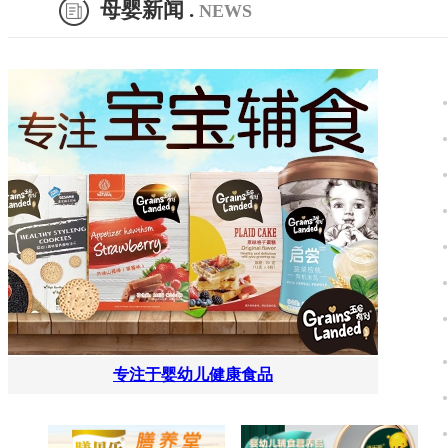
3
母婴新闻 .
NEWS
4
5
下一页
转到
专注于婴幼儿健康食品