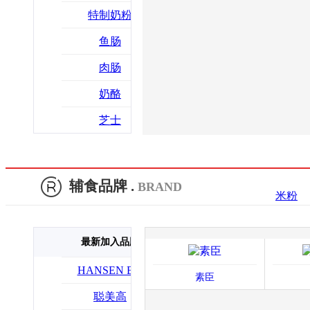
特制奶粉
鱼肠
肉肠
奶酪
芝士
辅食品牌 .
BRAND
米粉
最新加入品牌
​HANSEN BI0
素臣
聪美高