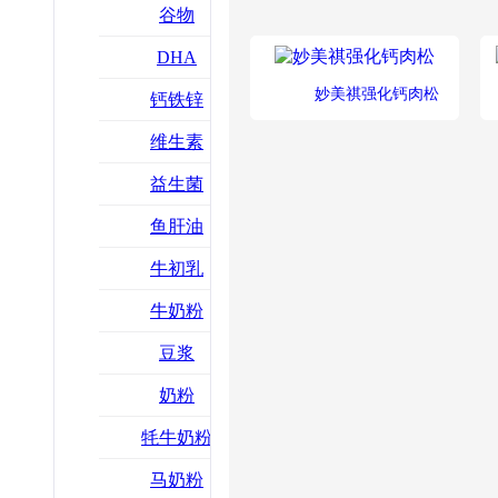
谷物
小米面条
DHA
妙美祺强化钙肉松
钙铁锌
维生素
益生菌
鱼肝油
牛初乳
牛奶粉
豆浆
奶粉
牦牛奶粉
马奶粉