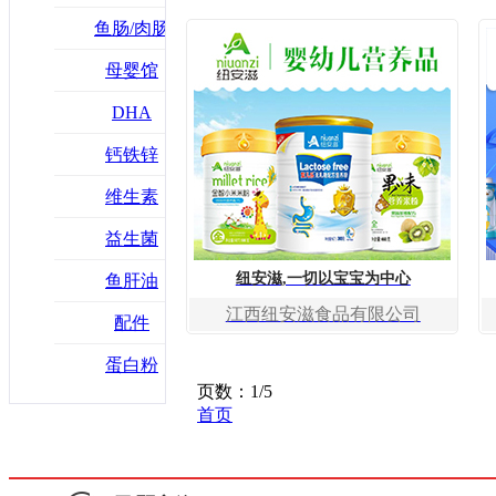
鱼肠/肉肠
母婴馆
DHA
钙铁锌
维生素
益生菌
纽安滋,一切以宝宝为中心
鱼肝油
江西纽安滋食品有限公司
配件
蛋白粉
页数：1/5
首页
上一页
1
2