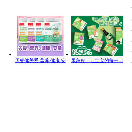
贝睿健关爱 营养 健康 安
果蔬妃，让宝宝的每一口
全
更安全