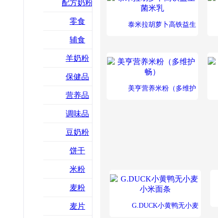
配方奶粉
零食
泰米拉胡萝卜高铁益生
辅食
菌米乳
羊奶粉
保健品
美亨营养米粉（多维护
营养品
畅）
调味品
豆奶粉
饼干
米粉
麦粉
麦片
G.DUCK小黄鸭无小麦