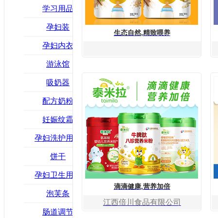
学习用品
孕妇装
生态自然,精致喂养
孕妇内衣
游泳馆
吸奶器
配方奶粉
妊娠纹霜
孕妇洗护用品
饼干
孕妇卫生用品
滴滴健康,营养加倍
泡芙条
江西倍川食品有限公司
肠道调节