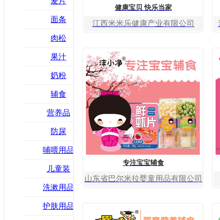
麦片
健康宝贝 快乐当家
面条
江西米米乐健康产业有限公司
肉松
果汁
奶粉
辅食
营养品
防尿
哺喂用品
专注宝宝辅食
儿童装
山东省巴尔米拉婴童用品有限公司
洗漱用品
护肤用品