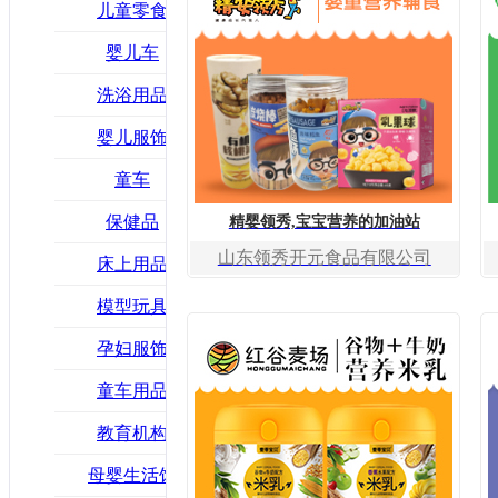
儿童零食
婴儿车
洗浴用品
婴儿服饰
童车
保健品
精婴领秀,宝宝营养的加油站
山东领秀开元食品有限公司
床上用品
模型玩具
孕妇服饰
童车用品
教育机构
母婴生活馆