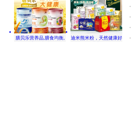
膳贝乐营养品,膳食均衡,
迪米熊米粉，天然健康好
宝贝快乐
营养