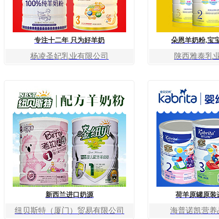
专注十二年 只为好羊奶
朵恩羊奶粉,宝
杨凌圣妃乳业有限公司
陕西雅泰乳
新西兰进口奶源
荷羊原罐原装
纽贝斯特（厦门）贸易有限公司
海普诺凯营养