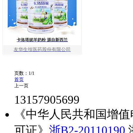
卡洛塔妮羊奶粉 源自新西兰
友华生技医药股份有限公司
页数：1/1
首页
上一页
1
13157905699
转到
《中华人民共和国增值
可证》
浙B2-20110190