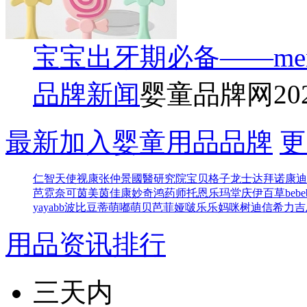
宝宝出牙期必备——me
品牌新闻
婴童品牌网
20
最新加入婴童用品品牌
更
仁智
天使视康
张仲景國醫研究院
宝贝格子
龙士达
拜诺康迪
芭
霓奈可
茵美茵佳
康妙奇
鸿药师
托恩
乐玛堂
庆伊百草
bebe
yayabb
波比豆
蒂萌
嘟萌贝
芭菲娅
啵乐乐
妈咪树
迪信
希力吉
用品资讯排行
三天内