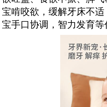
宝啃咬欲，缓解牙床不适
宝手口协调，智力发育等