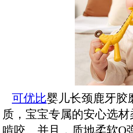
可优比
婴儿长颈鹿牙胶
质，宝宝专属的安心选材
啃咬。并且，质地柔软Q