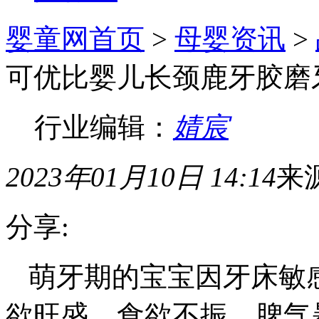
婴童网首页
>
母婴资讯
>
可优比婴儿长颈鹿牙胶磨
行业编辑：
婧宸
2023年01月10日 14:14
来
分享:
萌牙期的宝宝因牙床敏
欲旺盛、食欲不振、脾气