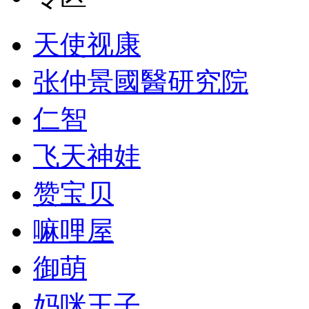
天使视康
张仲景國醫研究院
仁智
飞天神娃
赞宝贝
嘛哩屋
御萌
妈咪王子