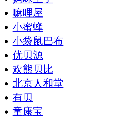
嘛哩屋
小蜜蜂
小袋鼠巴布
优贝源
欢熊贝比
北京人和堂
有贝
童康宝