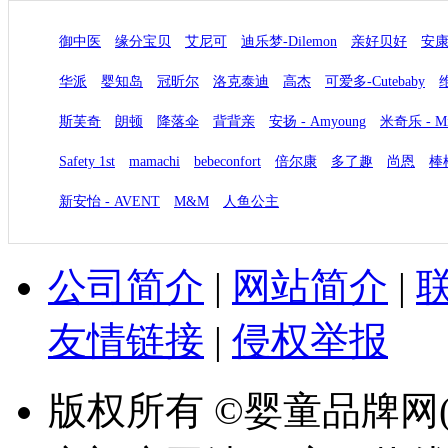
御中医
缘分宝贝
艾尼可
迪乐梦-Dilemon
亲好贝好
安
华派
婴知岛
冠昕尔
洛克泰迪
高杰
可爱多-Cutebaby
维
斯芙奇
朗顿
降落伞
背背亲
安扬 - Amyoung
米奇乐 - Mi
Safety 1st
mamachi
bebeconfort
倍尔康
多了趣
尚恩
棒
新安怡 - AVENT
M&M
人鱼公主
公司简介
|
网站简介
|
友情链接
|
侵权举报
版权所有 ©婴童品牌网(