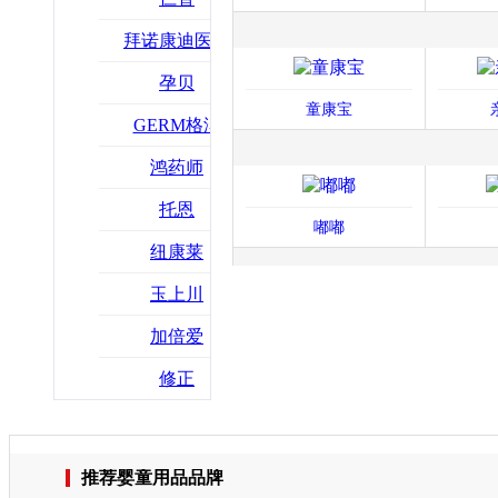
拜诺康迪医药
孕贝
童康宝
GERM格沵
鸿药师
托恩
嘟嘟
纽康莱
玉上川
加倍爱
修正
推荐婴童用品品牌