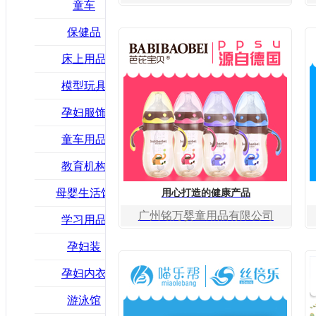
童车
保健品
床上用品
模型玩具
孕妇服饰
童车用品
教育机构
母婴生活馆
用心打造的健康产品
广州铭万婴童用品有限公司
学习用品
孕妇装
孕妇内衣
游泳馆