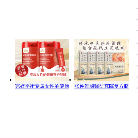
完媄平衡专属女性的健康
张仲景國醫研究院复方脐
守护品牌
油