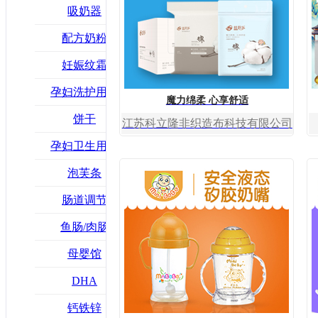
吸奶器
配方奶粉
妊娠纹霜
孕妇洗护用品
魔力绵柔 心享舒适
饼干
江苏科立隆非织造布科技有限公司
孕妇卫生用品
泡芙条
肠道调节
鱼肠/肉肠
母婴馆
DHA
钙铁锌