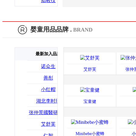
胎教仪
婴童用品品牌 .
BRAND
安全电器
哺喂用
最新加入品牌
诺众生
艾舒芙
张仲
善彤
小红帽
湖北李时珍
宝童健
张仲景國醫研究院
艾舒芙
Minibebe小蜜蜂
小
仁智