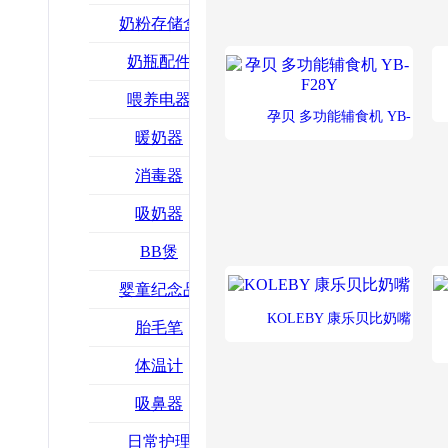
奶粉存储盒
奶瓶配件
喂养电器
孕贝 多功能辅食机 YB-
暖奶器
F28Y
消毒器
吸奶器
BB煲
婴童纪念品
KOLEBY 康乐贝比奶嘴
胎毛笔
体温计
吸鼻器
日常护理