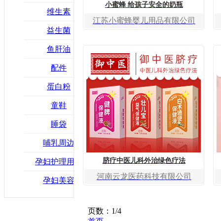
小蜜蜂 给孩子安全的奶瓶
维生素
江苏小蜜蜂婴儿用品有限公司
益生菌
鱼肝油
配件
蛋白粉
童鞋
睡袋
哺乳周边
脐疗中医儿科外治绿色疗法
孕妇护理用品
河南云龙医药科技有限公司
孕妇美容
页数：1/4