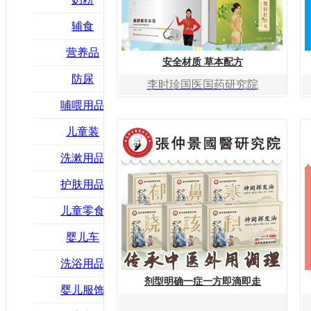
辅食
营养品
安全材质 草本配方
防尿
李时珍国医国药研究院
哺喂用品
儿童装
洗漱用品
护肤用品
儿童零食
婴儿车
洗浴用品
剂型明确一症一方即滴即走
婴儿服饰