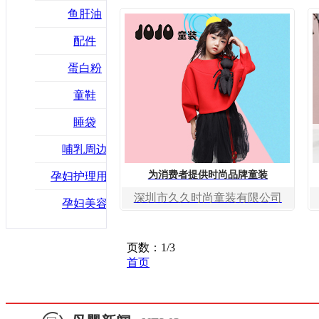
鱼肝油
配件
蛋白粉
童鞋
睡袋
哺乳周边
为消费者提供时尚品牌童装
孕妇护理用品
深圳市久久时尚童装有限公司
孕妇美容
页数：1/3
首页
上一页
1
2
3