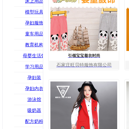
床上用品
模型玩具
孕妇服饰
童车用品
教育机构
母婴生活馆
引领宝宝着衣时尚
石家庄旺贝特服饰有限公司
学习用品
孕妇装
孕妇内衣
游泳馆
吸奶器
配方奶粉