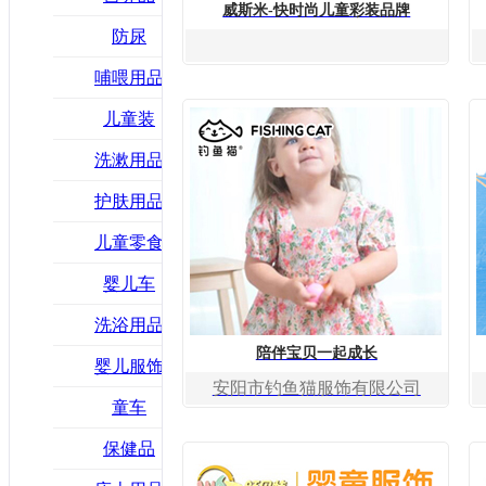
威斯米-快时尚儿童彩装品牌
防尿
哺喂用品
儿童装
洗漱用品
护肤用品
儿童零食
婴儿车
洗浴用品
陪伴宝贝一起成长
婴儿服饰
安阳市钓鱼猫服饰有限公司
童车
保健品