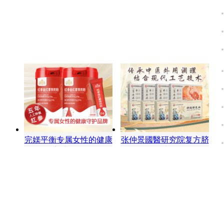
完媄平衡专属女性的健康
张仲景國醫研究院复方脐
守护品牌
油