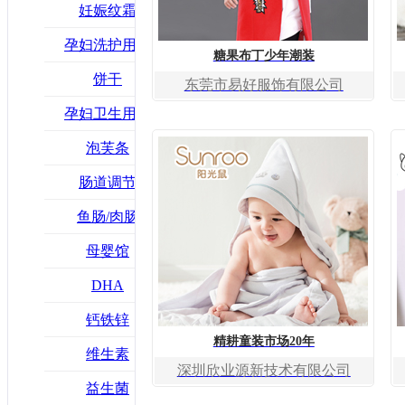
妊娠纹霜
孕妇洗护用品
糖果布丁少年潮装
饼干
东莞市易好服饰有限公司
孕妇卫生用品
泡芙条
肠道调节
鱼肠/肉肠
母婴馆
DHA
钙铁锌
精耕童装市场20年
维生素
深圳欣业源新技术有限公司
益生菌