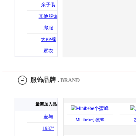
亲子装
其他服饰
爬服
大PP裤
罩衣
服饰品牌 .
BRAND
最新加入品牌
麦与
Minibebe小蜜蜂
1987°