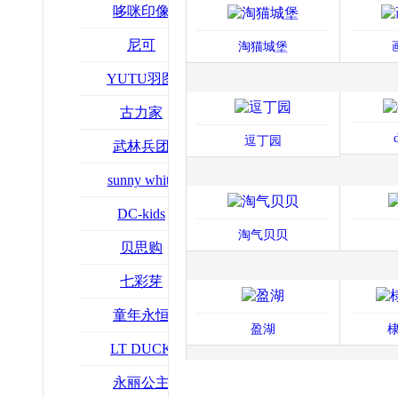
哆咪印像
尼可
淘猫城堡
YUTU羽图
古力家
逗丁园
武林兵团
sunny white
DC-kids
淘气贝贝
贝思购
七彩芽
童年永恒
盈湖
棣
LT DUCK
​永丽公主