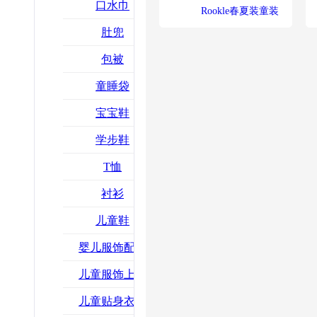
口水巾
Rookle春夏装童装
肚兜
包被
童睡袋
宝宝鞋
学步鞋
T恤
衬衫
儿童鞋
婴儿服饰配饰
儿童服饰上装
儿童贴身衣物