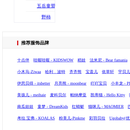
五岳童盟
野柿
推荐服饰品牌
十点伴
哇喔哇喔 - KIDSWOW
稻娃
法米尼 - Bear famania
小木马-Ziwaa
哈利﹒波特
齐齐熊
宝盖儿
依草轩
宇贝
伊思贝得 - itsbetter
月亮熊 - moonbear
吖吖宝贝
小丰龙 - 
美孩儿 - meihaie
麦科贝尔
帕纳摩亚
凯蒂猫 - Hello Kitty
南瓜娃娃
童梦 - DreamKids
红蜻蜓
猫咪儿 - MAOMIER
巴
考拉.宝弗 - KOALAS
粉美儿-Pinkme
彩羽贝拉
Ugobaby