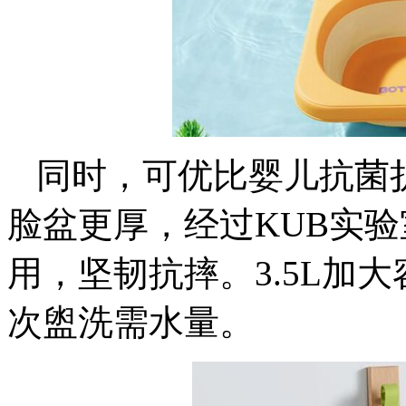
同时，可优比婴儿抗菌
脸盆更厚，经过KUB实验
用，坚韧抗摔。3.5L加大
次盥洗需水量。