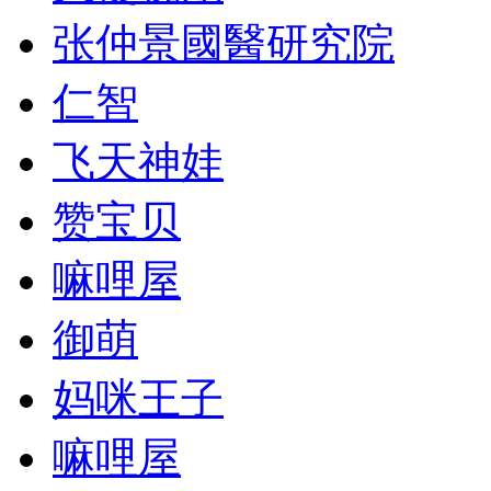
张仲景國醫研究院
仁智
飞天神娃
赞宝贝
嘛哩屋
御萌
妈咪王子
嘛哩屋