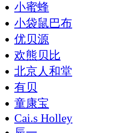
小蜜蜂
小袋鼠巴布
优贝源
欢熊贝比
北京人和堂
有贝
童康宝
Cai.s Holley
辰一