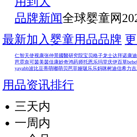
用到大
品牌新闻
全球婴童网
20
最新加入婴童用品品牌
更
仁智
天使视康
张仲景國醫研究院
宝贝格子
龙士达
拜诺康迪
芭
霓奈可
茵美茵佳
康妙奇
鸿药师
托恩
乐玛堂
庆伊百草
bebe
yayabb
波比豆
蒂萌
嘟萌贝
芭菲娅
啵乐乐
妈咪树
迪信
希力吉
用品资讯排行
三天内
一周内