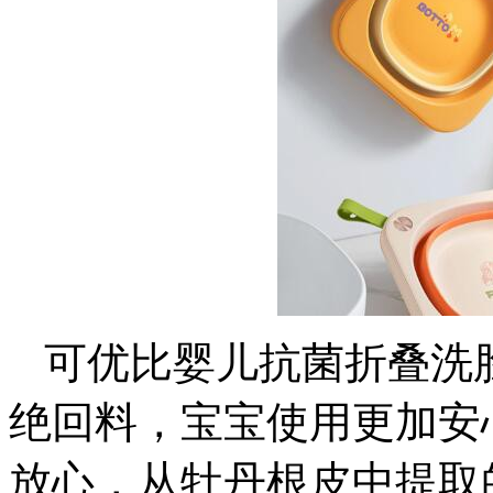
可优比婴儿抗菌折叠洗
绝回料，宝宝使用更加安
放心，从牡丹根皮中提取