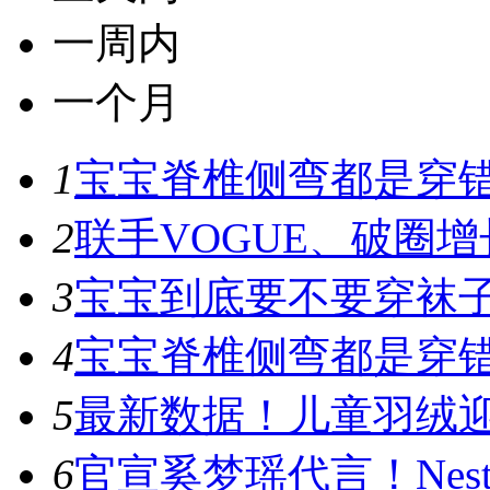
一周内
一个月
1
宝宝脊椎侧弯都是穿错鞋
2
联手VOGUE、破圈增
3
宝宝到底要不要穿袜子
4
宝宝脊椎侧弯都是穿错鞋
5
最新数据！儿童羽绒迎
6
官宣奚梦瑶代言！Nest D