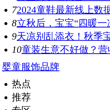
7
​2024童鞋最新线上数
8
立秋后，宝宝“四暖一凉
9
天凉别乱添衣！秋季宝宝
10
童装生意不好做？营收
婴童服饰品牌
热点
推荐