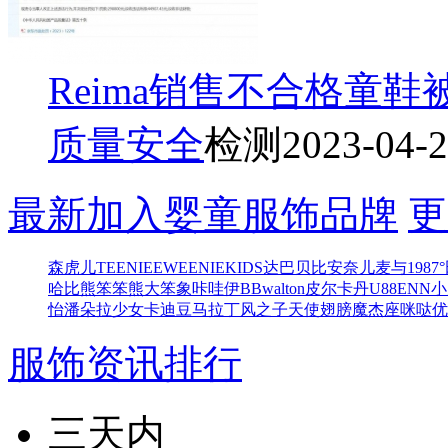
Reima销售不合格童鞋
质量安全
检测
2023-04-
最新加入婴童服饰品牌
更
森虎儿
TEENIEEWEENIEKIDS
达巴
贝比
安奈儿
麦与
1987°
哈比熊
笨笨熊
大笨象
咔哇伊BB
walton
皮尔卡丹
U88
ENN
小
怡
潘朵拉少女
卡迪豆
马拉丁
风之子
天使翅膀
魔杰座
咪哒
优
服饰资讯排行
三天内