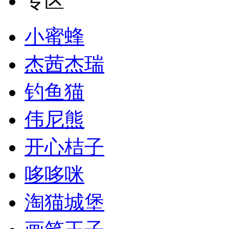
专区
小蜜蜂
杰茜杰瑞
钓鱼猫
伟尼熊
开心桔子
哆哆咪
淘猫城堡