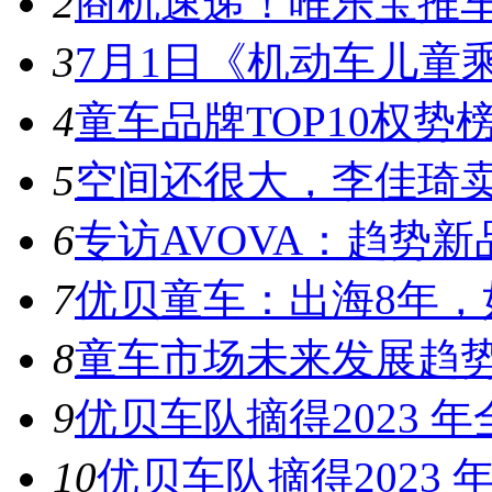
2
商机速递！唯乐宝推车
3
7月1日《机动车儿童乘
4
童车品牌TOP10权势榜
5
空间还很大，李佳琦卖
6
专访AVOVA：趋势新品
7
优贝童车：出海8年，如
8
童车市场未来发展趋势 2
9
优贝车队摘得2023 
10
优贝车队摘得2023