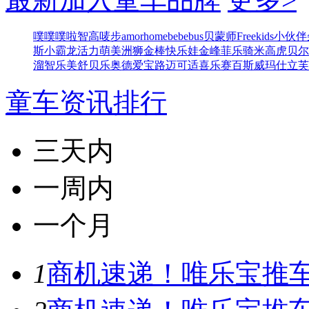
噗噗噗啦
智高
唛步
amorhome
bebebus
贝蒙师
Freekids
小伙伴
斯
小霸龙
活力萌
美洲狮
金棒
快乐娃
金峰
菲乐骑
米高
虎贝尔
溜
智乐美
舒贝乐
奥德
爱宝路
迈可适
喜乐
赛百斯
威玛仕
立芙
童车资讯排行
三天内
一周内
一个月
1
商机速递！唯乐宝推车