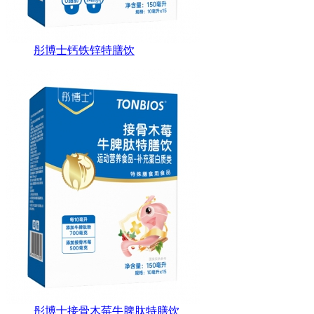
彤博士钙铁锌特膳饮
彤博士接骨木莓牛脾肽特膳饮