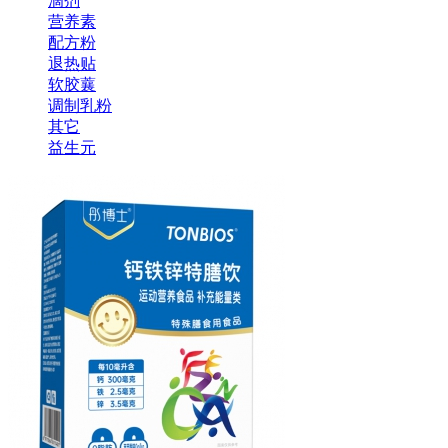
滴剂
营养素
配方粉
退热贴
软胶蘘
调制乳粉
其它
益生元