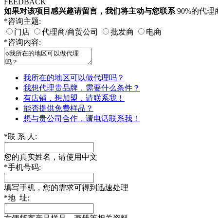
FEEDBACK
如果对该项目感兴趣
请留言
，我们将主动与您联系
90%的代
*
咨询主题:
门店
代理商/商贸公司
批发商
电商
*
咨询内容:
我所在的地区可以做代理吗？
我想代理贵品牌，需要什么条件？
有店铺，想加盟，请联系我！
能否提供免费样品？
想与贵公司合作，请电话联系我！
*
联 系 人:
您的真实姓名，请使用中文
*
手机号码:
填写手机，您的需求可得到迅速处理
*
地 址: