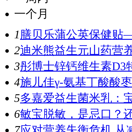
一个月
1
膳贝乐蒲公英保健贴—
2
迪米熊益生元山药营养
3
彤博士锌钙维生素D3特
4
施儿佳γ-氨基丁酸酸枣
5
多嘉爱益生菌米乳：宝
6
敏宝脱敏，是忌口？
7
应对营养失衡危机 从