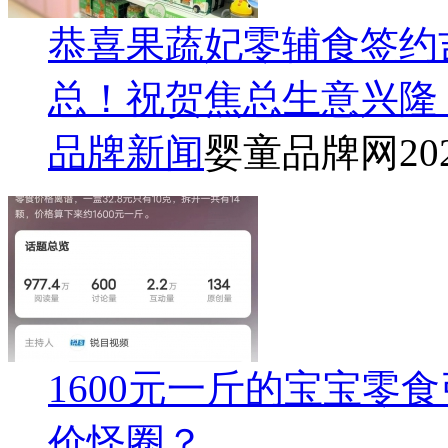
恭喜果蔬妃零辅食签约吉
总！祝贺焦总生意兴隆
品牌新闻
婴童品牌网
20
1600元一斤的宝宝零
价怪圈？