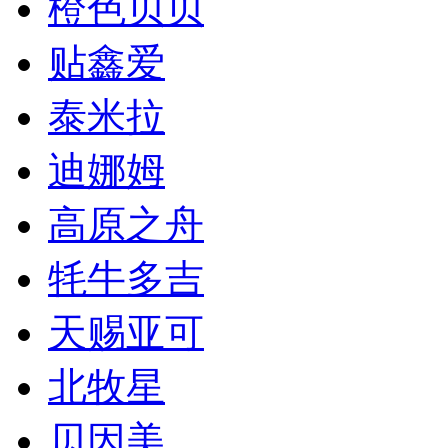
橙色贝贝
贴鑫爱
泰米拉
迪娜姆
高原之舟
牦牛多吉
天赐亚可
北牧星
贝因美