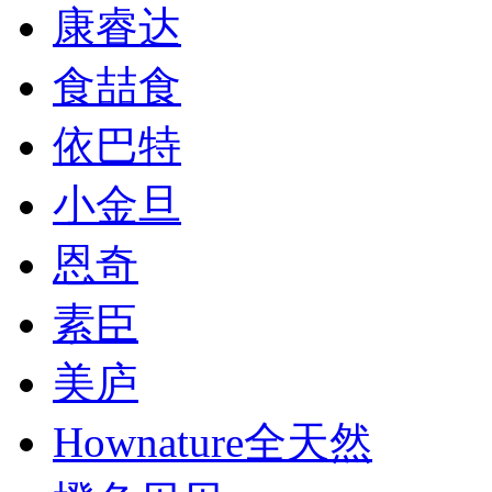
康睿达
食喆食
依巴特
小金旦
恩奇
素臣
美庐
Hownature全天然