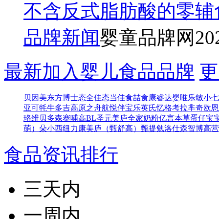
不含反式脂肪酸的零辅
品牌新闻
婴童品牌网
20
最新加入婴儿食品品牌
更
贝因美东方博士
态全佳
态当佳
食喆食
康睿达
婴唯乐
敏小七
亚可
牦牛多吉
高原之舟
航悦
伴宝乐
英氏忆格
考拉芈奇
欧恩
珞维
贝多森
赛哺高BL
圣元
美庐全家奶粉
亿言本草
蛋仔宝
萌）
朵小西
纽力康
美庐（甄舒高）
甄提勉
洛仕森
智博高营
食品资讯排行
三天内
一周内