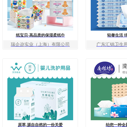
纸宝贝-高品质的保湿柔纸巾
轻奢生活 
瑞企迩实业（上海）有限公司
广东汇锦卫生
原萃,源自自然的一份关爱
绐您一种全