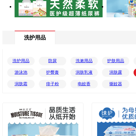
洗护用品
洗护用品
防尿
洗漱用品
护肤用品
游泳池
护臀膏
润肤乳液
润肤露
润肤霜
痱子粉
电蚊香
驱蚊器