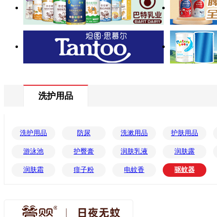
洗护用品
洗护用品
防尿
洗漱用品
护肤用品
游泳池
护臀膏
润肤乳液
润肤露
润肤霜
痱子粉
电蚊香
驱蚊器