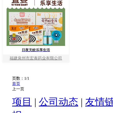
日夜无蚊乐享生活
福建泉州市宏泰药业有限公司
页数：1/1
首页
上一页
1
项目
|
公司动态
|
友情
转到