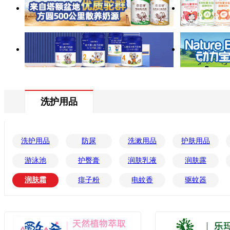
洗护用品
洗护用品
防尿
洗漱用品
护肤用品
游泳池
护臀膏
润肤乳液
润肤露
润肤霜
痱子粉
电蚊香
驱蚊器