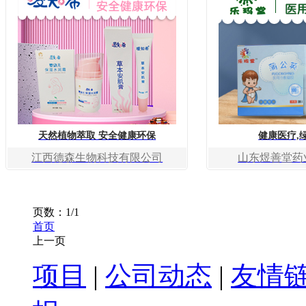
天然植物萃取 安全健康环保
健康医疗,
江西德森生物科技有限公司
山东煜善堂药
页数：1/1
首页
上一页
1
项目
|
公司动态
|
友情
转到