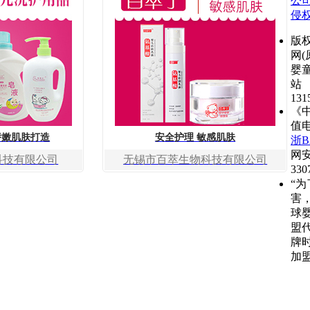
公
侵
版
网(
婴
站
131
《
值
娇嫩肌肤打造
安全护理 敏感肌肤
浙B2
网
科技有限公司
无锡市百萃生物科技有限公司
330
“
害
球
盟
牌
加