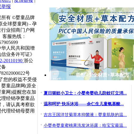
司动态
|
友情链接
|
权举报
权所有 ©婴童品牌
原全球婴童网) - 孕
童行业招商门户网
 客服热线：
57905699
中华人民共和国增
电信业务许可证》
-20110190
浙公
安备
78202000022号
善彤--安全材质+草本配方
为了您的权益不受侵
，婴童品牌网(原全
婴童网)提醒您在加
夏日驱蚊小卫士：小婴奇婴幼儿防蚊叮立消...
代理经销孕婴童品
温和呵护 快乐沐浴——余仁生儿童氨基酸...
时，请认真考察欲
盟代理经销母婴用
吉吉王国洋甘菊草本抑菌液：婴童肌肤的温...
小婴奇婴童蜜桃果洗发沐浴露：给宝宝最温...