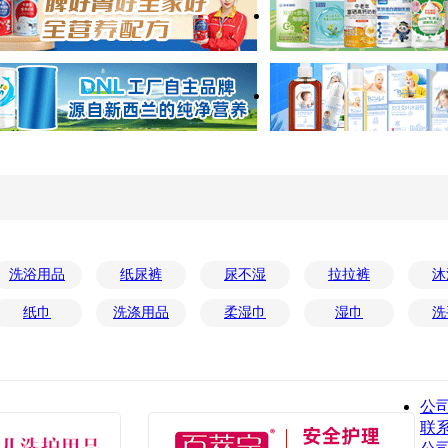
洗浴用品
纸尿裤
尿不湿
拉拉裤
沐
纸巾
洗涤用品
柔湿巾
湿巾
洗
公
联