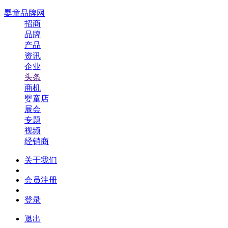
婴童品牌网
招商
品牌
产品
资讯
企业
头条
商机
婴童店
展会
专题
视频
经销商
关于我们
会员注册
登录
退出