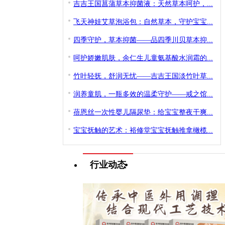
吉吉王国菖蒲草本抑菌液：天然草本呵护，...
飞天神娃艾草泡浴包：自然草本，守护宝宝...
四季守护，草本抑菌——品四季川贝草本抑...
呵护娇嫩肌肤，余仁生儿童氨基酸水润霜的...
竹叶轻抚，舒润无忧——吉吉王国淡竹叶草...
润养童肌，一瓶多效的温柔守护——戒之馆...
蓓恩丝一次性婴儿隔尿垫：给宝宝整夜干爽...
宝宝抚触的艺术：裕修堂宝宝抚触推拿橄榄...
行业动态