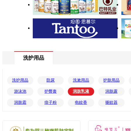
洗护用品
洗护用品
防尿
洗漱用品
护肤用品
游泳池
护臀膏
润肤乳液
润肤露
润肤霜
痱子粉
电蚊香
驱蚊器